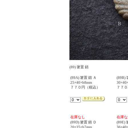
(89) 箸置 錆
(89A) 箸置 錆 Ａ
(89B)
25×40×h8mm
30×40
７７０円（税込）
７７０
在庫なし
在庫な
(89D) 箸置 錆 Ｄ
(89E)
20×35×h7mm
36×40