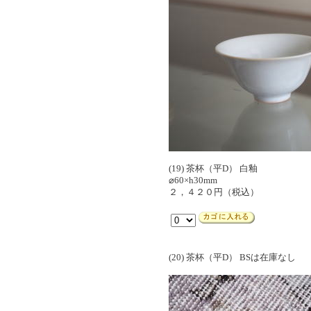
(19) 茶杯（平D） 白釉
⌀60×h30mm
２，４２０円（税込）
(20) 茶杯（平D） BSは在庫なし