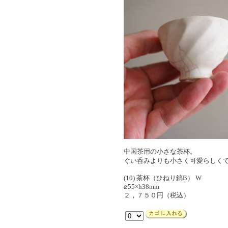
中国茶用の小さな茶杯。
ぐい呑みよりも小さく可愛らしく
(10) 茶杯（ひねり鎬B） W
⌀55×h38mm
２，７５０円（税込）